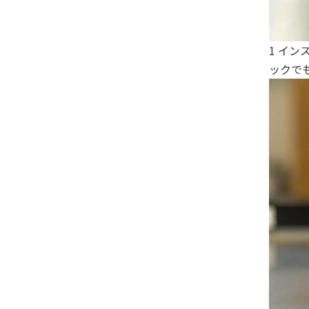
1 イ
ックで