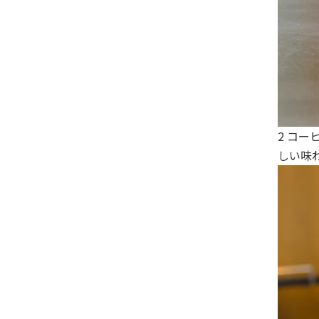
2 コ
しい味