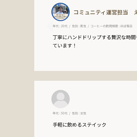
コミュニティ運営担当 
年代 : 20代
性別 : 男性
コーヒーの飲用頻度 : ほぼ毎日
丁寧にハンドドリップする贅沢な時間も
ています！
年代 : 50代
性別 : 女性
手軽に飲めるステイック