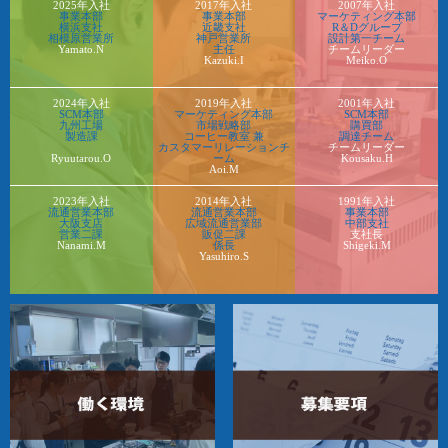
2025年入社
2017年入社
2007年入社
事業本部
事業本部
マーケティング本部
横浜支社
近畿支社
R＆Dグループ
相模原営業所
神戸営業所
設計第一チーム
Yamato.N
主任
チームリーダー
Kazuki.I
Meiko.O
2024年入社
2019年入社
2001年入社
SCM本部
マーケティング本部
SCM本部
九州工場
市場戦略部
購買部
製造課
コーヒー教室 兼
調達チーム
カスタマーリレーションチ
チームリーダー
Ryuutarou.O
ーム
Kousaku.H
Aoi.M
2023年入社
2014年入社
1991年入社
流通営業本部
流通営業本部
事業本部
大阪支店
広域流通営業部
中部支社
営業二課
販促二課
支社長
Nanami.M
係長
Shigeki.M
Yasuhiro.S