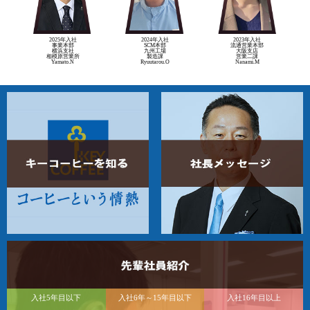
2025年入社
2024年入社
2023年入社
事業本部
SCM本部
流通営業本部
横浜支社
九州工場
大阪支店
相模原営業所
製造課
営業二課
Yamato.N
Ryuutarou.O
Nanami.M
入社5年目以下
入社6年～15年目以下
入社16年目以上