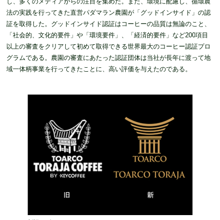
し、多くのメディアからの注目を集めた。また、環境に配慮し、循環農
法の実践を行ってきた直営パダマラン農園が「グッドインサイド」の認
証を取得した。グッドインサイド認証はコーヒーの品質は無論のこと、
「社会的、文化的要件」や「環境要件」、「経済的要件」など200項目
以上の審査をクリアして初めて取得できる世界最大のコーヒー認証プロ
グラムである。農園の審査にあたった認証団体は当社が長年に渡って地
域一体柄事業を行ってきたことに、高い評価を与えたのである。