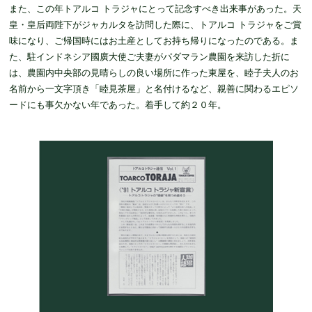
また、この年トアルコ トラジャにとって記念すべき出来事があった。天
皇・皇后両陛下がジャカルタを訪問した際に、トアルコ トラジャをご賞
味になり、ご帰国時にはお土産としてお持ち帰りになったのである。ま
た、駐インドネシア國廣大使ご夫妻がパダマラン農園を来訪した折に
は、農園内中央部の見晴らしの良い場所に作った東屋を、睦子夫人のお
名前から一文字頂き「睦見茶屋」と名付けるなど、親善に関わるエピソ
ードにも事欠かない年であった。着手して約２０年。