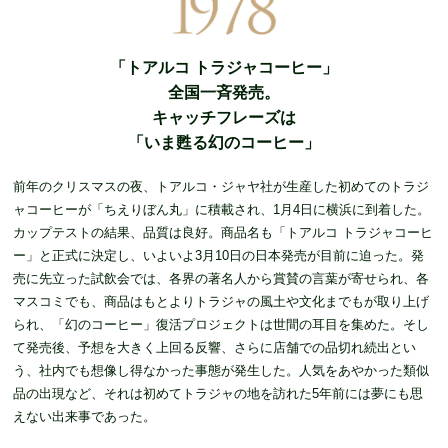
「トアルコ トラジャコーヒー」
全国一斉発売。
キャッチフレーズは
「いま甦る幻のコーヒー」
前年のクリスマスの夜、トアルコ・ジャヤ社が生産した初めてのトラジ
ャコーヒーが「ちえりぼん丸」に積載され、1月4日に横浜に到着した。
カップテストの結果、品質は良好。商品名も「トアルコ トラジャコーヒ
ー」と正式に決定し、いよいよ3月10日の日本発売が目前に迫った。発
売に先立った試飲会では、各界の著名人から賞賛の言葉が寄せられ、各
マスコミでも、商品はもとよりトラジャの風土や文化までもが取り上げ
られ、「幻のコーヒー」復活プロジェクトは世間の耳目を集めた。そし
て発売後、予想を大きく上回る反響、さらに店舗での品切れ続出とい
う、社内でも想像し得なかった事態が発生した。人気をあやかった類似
品の出現など、それは初めてトラジャの地を訪れた5年前には夢にも思
えない出来事であった。