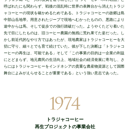
呼ばれたにも関わらず、戦後の混乱時に世界の表舞台から消えたトラジ
ャコーヒーの現状を確かめるためである。トラジャコーヒーの故郷は島
中部山岳地帯。用意されたジープで現地へむかったものの、悪路により
途中からは馬、そして徒歩での強行踏破だった。ようやくたどり着いた
先で目にしたものは、旧コーヒー農園の無残に荒れ果てた姿だった。し
かし前近代的なやり方ではあったが、現地農家はトラジャコーヒーを大
切に守り、細々とでも育て続けていた。彼が下した決断は「トラジャコ
ーヒーの再生は、可能である」そして「この事業の目的は一企業の利益
にとどまらず、地元農民の生活向上、地域社会の経済発展に寄与し、さ
らにはトラジャコーヒーをインドネシアの貴重な農産物資源として国際
舞台によみがえらせることが重要である」という強い意志であった。
トラジャコーヒー
再生プロジェクトの事業会社