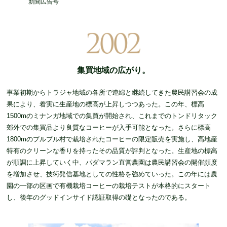
新聞広告号
集買地域の広がり。
事業初期からトラジャ地域の各所で連綿と継続してきた農民講習会の成
果により、着実に生産地の標高が上昇しつつあった。この年、標高
1500mのミナンガ地域での集買が開始され、これまでのトンドリタック
郊外での集買品より良質なコーヒーが入手可能となった。さらに標高
1800mのプルプル村で栽培されたコーヒーの限定販売を実施し、高地産
特有のクリーンな香りを持ったその品質が評判となった。生産地の標高
が順調に上昇していく中、パダマラン直営農園は農民講習会の開催頻度
を増加させ、技術発信基地としての性格を強めていった。この年には農
園の一部の区画で有機栽培コーヒーの栽培テストが本格的にスタート
し、後年のグッドインサイド認証取得の礎となったのである。