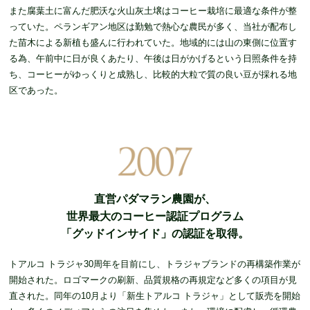
また腐葉土に富んだ肥沃な火山灰土壌はコーヒー栽培に最適な条件が整
っていた。ペランギアン地区は勤勉で熱心な農民が多く、当社が配布し
た苗木による新植も盛んに行われていた。地域的には山の東側に位置す
る為、午前中に日が良くあたり、午後は日がかげるという日照条件を持
ち、コーヒーがゆっくりと成熟し、比較的大粒で質の良い豆が採れる地
区であった。
直営パダマラン農園が、
世界最大のコーヒー認証プログラム
「グッドインサイド」の認証を取得。
トアルコ トラジャ30周年を目前にし、トラジャブランドの再構築作業が
開始された。ロゴマークの刷新、品質規格の再規定など多くの項目が見
直された。同年の10月より「新生トアルコ トラジャ」として販売を開始