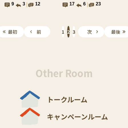
9
3
12
17
6
23
最初
前
1
2
3
次
最後
Other Room
トークルーム
キャンペーンルーム