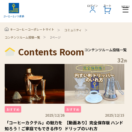
ログイン
ログイン
カート
カート
MENU
MENU
PICK UP
PICK UP
PICK UP
PICK UP
PICK UP
PICK UP
PICK UP
PICK UP
PICK UP
PICK UP
PICK UP
PICK UP
キーコーヒーコーポレートサイト
コミュニティ
コンテンツルーム投稿一覧
2ページ
Contents Room
コンテンツルーム投稿一覧
32
件
おすすめ
おすすめ
2025/12/26
2025/12/15
「コーヒーカクテル」の魅力を
【動画あり】完全保存版 ハンド
知ろう！ご家庭でもできる作り
ドリップのいれ方