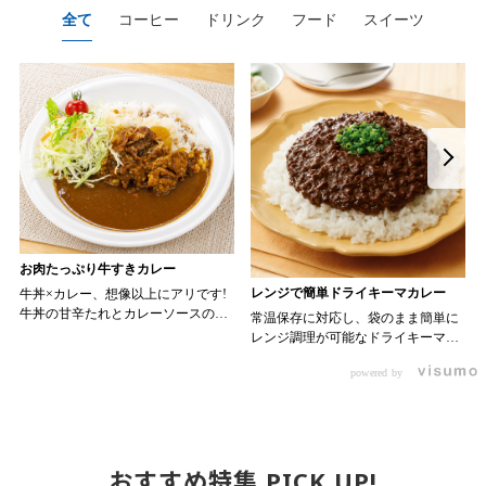
全て
コーヒー
ドリンク
フード
スイーツ
お肉たっぷり牛すきカレー
レンジで簡単ドライキーマカレー
牛丼×カレー、想像以上にアリです!
牛丼の甘辛たれとカレーソースのス
常温保存に対応し、袋のまま簡単に
パイスが新たなおいしさを生み出し
レンジ調理が可能なドライキーマカ
ます。 【材料】 ・0000314917 日東
レーです! トッピング次第でお店の
ベスト JG牛丼の素ＤＸ 90g ・
powered by
ン 30m
オリジナルメニューにアレンジも可
0000323731 プロジーヌ カレーソー
か
能です♪ 【使用商品】
ス 200g 【作り方】 1. 牛丼の素を
0000353070 プロジーヌ ドライキ
沸騰したお湯で約8分ほどボイルし温
ーマカレー （160g） 10袋
めます。 2. ごはんを皿に盛り、牛
丼の素を中央にのせます。 3. 手前
おすすめ特集 PICK UP!