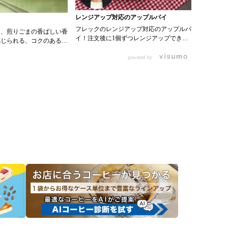
レンジアップ対応のアップルパイ
ティーゼ
フレックのレンジアップ対応のアップルパ
ぷるぷる
と、煎りごまの香ばしい香
イ！注文後に1個ずつレンジアップできる
るティーゼリー
感じられる、コクのある胡
のでロスがないのが魅力。結構ぎっしりり
000034
です。生野菜にかけるだけ
んごが入っているので満足感もある商品で
200ml ・
powered by
度がぐっと上がります。
す！ 0000101514 アップルパイ
クラちょい
ん、冷やしうどんや和え麺
0000357424ストロベリーダイス
水 90ml
ったり、焼いた豚肉や蒸し
000035
るだけで一品メニューにな
ション Ｅタイプ 
スティー2
ているので、居酒屋メニュ
よく溶かし
メニューにも使いやすい万
と少量の
です。
が溶けたら
し固め、
4.3に炭
ント、シ