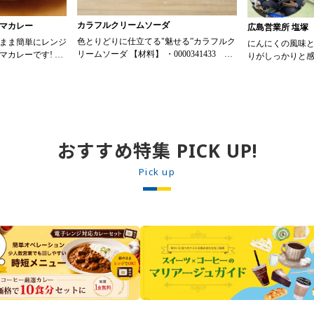
カラフルクリームソーダ
マカレー
広島営業所 塩塚
色とりどりに仕立てる"魅せる”カラフルク
まま簡単にレンジ
にんにくの風味
リームソーダ 【材料】 ・0000341433 ス
マカレーです! ト
りがしっかりと
ミダ飲料 かき氷メロン 30ml ・
リジナルメニュー
麻ドレッシング
0000341434 スミダ飲料 かき氷レモン
でサラダの満足
30ml ・0000341435 スミダ飲料 かき氷ブ
ジーヌ ドライキーマ
サラダはもちろ
ルーハワイ 30ml ・0000065368 トーラク
のタレとして使
プレホイップ プレーン 30ml ・炭酸水 90ml
鶏、豆腐にかけ
・さくらんぼ 1個 【作り方】
るのも魅力。 胡麻のコクとにんにくの風
1. グラスに氷をたっぷり入れ、かき氷シ
おすすめ特集 PICK UP!
味がしっかりし
ロップ30ml、炭酸水90mlの順に注ぎ、マド
ーや定食の小鉢
ラーで軽く混ぜる。 2. ホイップクリーム
能ドレッシング
Pick up
20gとサクランボをトッピングする。