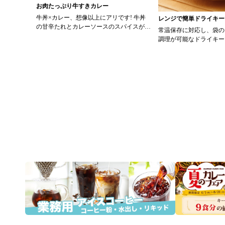
お肉たっぷり牛すきカレー
牛丼×カレー、想像以上にアリです! 牛丼
レンジで簡単ドライキー
の甘辛たれとカレーソースのスパイスが新
常温保存に対応し、袋の
たなおいしさを生み出します。 【材料】
調理が可能なドライキー
・0000314917 日東ベスト JG牛丼の素Ｄ
ッピング次第でお店のオ
Ｘ 90g ・0000323731 プロジーヌ カレー
にアレンジも可能です♪ 【使用商品】
ソース 200g 【作り方】 1. 牛丼の素を
0000353070 プロ
沸騰したお湯で約8分ほどボイルし温めま
カレー （160g） 10袋
す。 2. ごはんを皿に盛り、牛丼の素を中
央にのせます。 3. 手前からカレーソース
をかけ、サラダを盛りつけます。 ※牛丼
の素のたれをかけてもおいしく召し上がれ
ます。