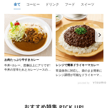
全て
コーヒー
ドリンク
フード
スイーツ
お肉たっぷり牛すきカレー
レンジで簡単ドライキーマカレー
牛丼×カレー、想像以上にアリです!
牛丼の甘辛たれとカレーソースのス
常温保存に対応し、袋のまま簡単に
パイスが新たなおいしさを生み出し
レンジ調理が可能なドライキーマカ
ます。 【材料】 ・0000314917 日東
レーです! トッピング次第でお店の
ベスト JG牛丼の素ＤＸ 90g ・
powered by
ン 30m
オリジナルメニューにアレンジも可
0000323731 プロジーヌ カレーソー
か
能です♪ 【使用商品】
ス 200g 【作り方】 1. 牛丼の素を
0000353070 プロジーヌ ドライキ
沸騰したお湯で約8分ほどボイルし温
ーマカレー （160g） 10袋
めます。 2. ごはんを皿に盛り、牛
丼の素を中央にのせます。 3. 手前
おすすめ特集 PICK UP!