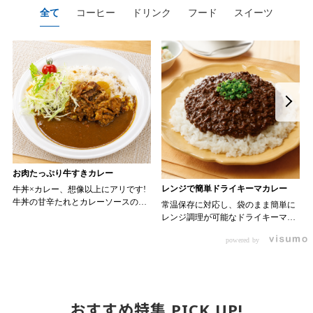
全て
コーヒー
ドリンク
フード
スイーツ
お肉たっぷり牛すきカレー
レンジで簡単ドライキーマカレー
牛丼×カレー、想像以上にアリです!
牛丼の甘辛たれとカレーソースのス
常温保存に対応し、袋のまま簡単に
パイスが新たなおいしさを生み出し
レンジ調理が可能なドライキーマカ
ます。 【材料】 ・0000314917 日東
レーです! トッピング次第でお店の
ベスト JG牛丼の素ＤＸ 90g ・
powered by
オリジナルメニューにアレンジも可
ン 30m
0000323731 プロジーヌ カレーソー
能です♪ 【使用商品】
か
ス 200g 【作り方】 1. 牛丼の素を
0000353070 プロジーヌ ドライキ
沸騰したお湯で約8分ほどボイルし温
ーマカレー （160g） 10袋
めます。 2. ごはんを皿に盛り、牛
丼の素を中央にのせます。 3. 手前
おすすめ特集 PICK UP!