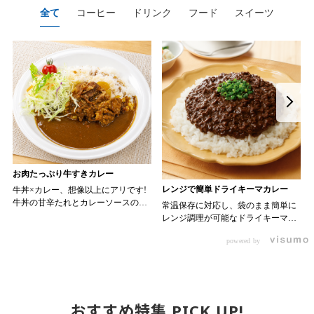
全て
コーヒー
ドリンク
フード
スイーツ
お肉たっぷり牛すきカレー
レンジで簡単ドライキーマカレー
牛丼×カレー、想像以上にアリです!
牛丼の甘辛たれとカレーソースのス
常温保存に対応し、袋のまま簡単に
パイスが新たなおいしさを生み出し
レンジ調理が可能なドライキーマカ
ます。 【材料】 ・0000314917 日東
レーです! トッピング次第でお店の
ベスト JG牛丼の素ＤＸ 90g ・
powered by
オリジナルメニューにアレンジも可
ン 30m
0000323731 プロジーヌ カレーソー
能です♪ 【使用商品】
か
ス 200g 【作り方】 1. 牛丼の素を
0000353070 プロジーヌ ドライキ
沸騰したお湯で約8分ほどボイルし温
ーマカレー （160g） 10袋
めます。 2. ごはんを皿に盛り、牛
丼の素を中央にのせます。 3. 手前
おすすめ特集 PICK UP!